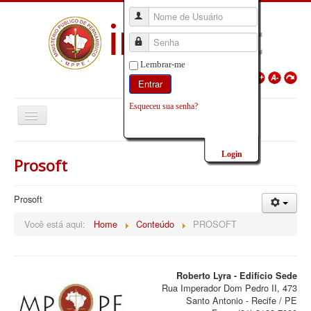
Nome de Usuário
Senha
Lembrar-me
Entrar
Esqueceu sua senha?
Início
Login
Prosoft
Serviços
Prosoft
Você está aqui:
Home
Conteúdo
PROSOFT
Roberto Lyra - Edifício Sede
Rua Imperador Dom Pedro II, 473
Santo Antonio - Recife / PE